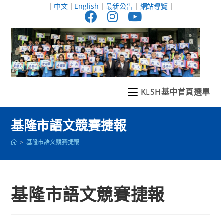
跳
｜
中文
｜
English
｜
最新公告
｜
網站導覽
｜
轉
至
主
要
內
容
KLSH基中首頁選單
基隆市語文競賽捷報
>
基隆市語文競賽捷報
基隆市語文競賽捷報