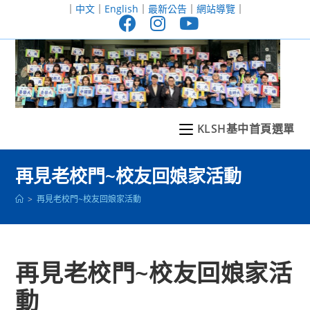
跳
｜
中文
｜
English
｜
最新公告
｜
網站導覽
｜
轉
至
主
要
內
容
KLSH基中首頁選單
再見老校門~校友回娘家活動
>
再見老校門~校友回娘家活動
再見老校門~校友回娘家活
動