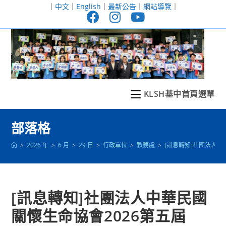
跳
｜
中文
｜
English
｜
最新公告
｜
網站導覽
｜
轉
至
主
要
內
容
KLSH基中首頁選單
部落格
>
2026 年
>
6 月
>
29 日
>
行政單位
>
教務處
>
[訊息轉知]社團法人
[訊息轉知]社團法人中華民國
關懷生命協會2026第五屆