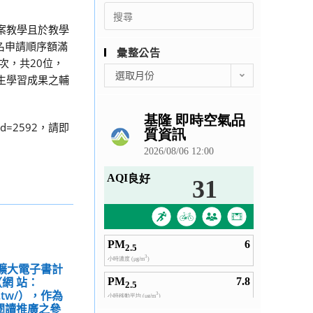
Search
for:
案教學且於教學
報名申請順序額滿
彙整公告
次，共20位，
彙
選取月份
生學習成果之輔
整
公
告
d=2592，請即
廣擴大電子書計
網 站：
ov.tw/），作為
閱讀推廣之參