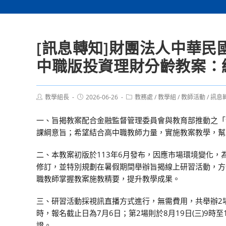
[訊息轉知]財團法人中華民
中職版投資理財分齡教案：
Post
Post
Post
教學組長
2026-06-26
教務處
/
教學組
/
教師活動
/
訊息
author:
published:
category:
一、旨揭教案配合金融監督管理委員會與教育部推動之「
課綱意旨；希望結合高中職教師力量，實施教案教學，幫
二、本教案初版於113年6月發布，因應市場環境變化，
修訂，並特別規劃在暑假期間舉辦旨揭線上研習活動，方
職教師掌握教案施教精要，提升教學成果。
三、研習活動採視訊直播方式進行，無需費用，共舉辦2場次
時，報名截止日為7月6日；第2場則於8月19日(三)9時
證。