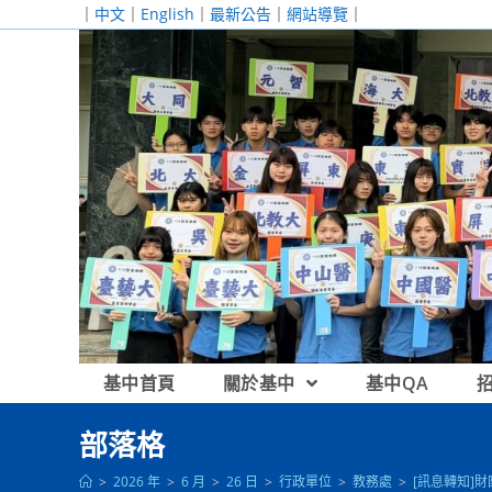
跳
｜
中文
｜
English
｜
最新公告
｜
網站導覽
｜
轉
至
主
要
內
容
基中首頁
關於基中
基中QA
部落格
>
2026 年
>
6 月
>
26 日
>
行政單位
>
教務處
>
[訊息轉知]