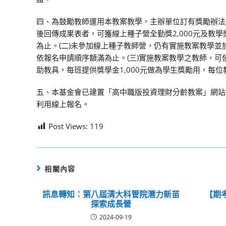
四、為鼓勵教師運用本教案教學，主辦單位訂有獎勵辦法
後回傳成果表者，可獲線上種子營全勤獎2,000元及教學獎
為止。(二)未參加線上種子教師營，仍有實施教案教學並於
依報名申請順序額滿為止。(三)實施教案教學之教師，
助教具，每班提供獎學金1,000元做為學生獎勵用，每位教
五、本基金會已建置「高中職版投資理財分齡教案」網站專區，供教師查
利用線上報名。
Post Views:
119
相關內容
訊息轉知：第八屆清大科管院潛力新苗
【期
探索成長營
2024-09-19