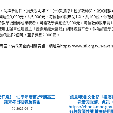
，請詳參附件，摘要說明如下：(一)參加線上種子教師營，並實施教
勵金3,000元，共5,000元，每位教師限申請1次，共100位，依
教學後回傳成果表者，可獲教學獎勵金3,000元，每位教師限申請1
可使用主辦單位建置之「證券知識大富翁」網路遊戲平台，做為評量學
師最多2個班，至多獎勵2,000元。
詢相關資訊，網址為https://www.sfi.org.tw/News?i
考訊息】113學年度第2學期高三
[訊息轉知]文化部「推
期末考日程表及範圍
次借閱服務」資訊（
https://ebook.moc.g
2025-04-17
各校教師共讀 推廣使用