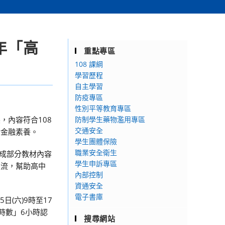
年「高
重點專區
108 課綱
學習歷程
自主學習
防疫專區
性別平等教育專區
內容符合108
防制學生藥物濫用專區
交通安全
實金融素養。
學生團體保險
職業安全衛生
完成部分教材內容
學生申訴專區
交流，幫助高中
內部控制
資通安全
電子書庫
(六)9時至17
習時數」6小時認
搜尋網站