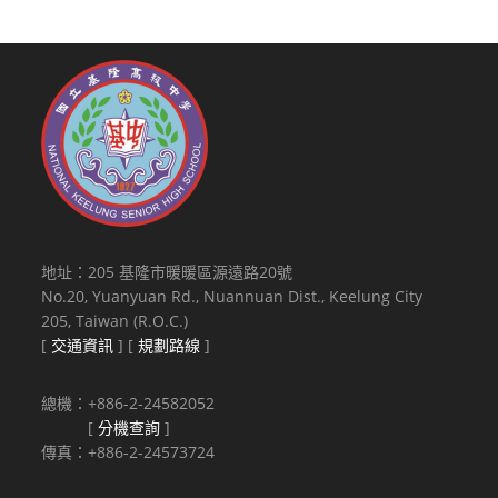
地址：205 基隆市暖暖區源遠路20號
No.20, Yuanyuan Rd., Nuannuan Dist., Keelung City
205, Taiwan (R.O.C.)
[
交通資訊
] [
規劃路線
]
總機：+886-2-24582052
[
分機查詢
]
傳真：+886-2-24573724