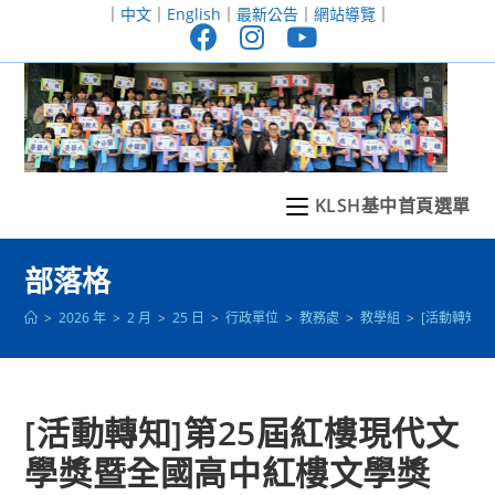
跳
｜
中文
｜
English
｜
最新公告
｜
網站導覽
｜
轉
至
主
要
內
容
KLSH基中首頁選單
部落格
>
2026 年
>
2 月
>
25 日
>
行政單位
>
教務處
>
教學組
>
[活動轉知]
[活動轉知]第25屆紅樓現代文
學獎暨全國高中紅樓文學獎