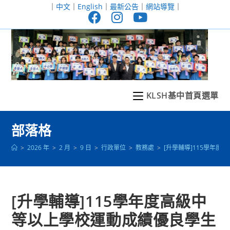
跳
｜
中文
｜
English
｜
最新公告
｜
網站導覽
｜
轉
至
主
要
內
容
KLSH基中首頁選單
部落格
>
2026 年
>
2 月
>
9 日
>
行政單位
>
教務處
>
[升學輔導]115學年
[升學輔導]115學年度高級中
等以上學校運動成績優良學生