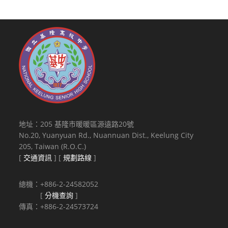
地址：205 基隆市暖暖區源遠路20號
No.20, Yuanyuan Rd., Nuannuan Dist., Keelung City
205, Taiwan (R.O.C.)
[
交通資訊
] [
規劃路線
]
總機：+886-2-24582052
[
分機查詢
]
傳真：+886-2-24573724