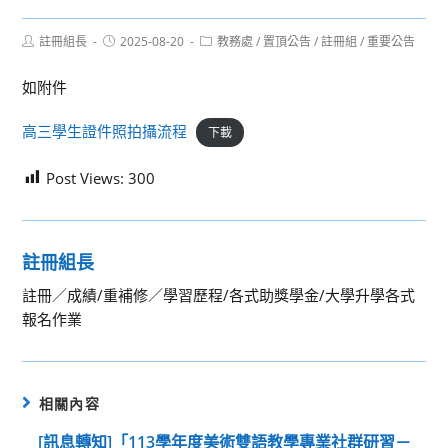
Post
Post
Post
註冊組長
2025-08-20
教務處
/
置頂公告
/
註冊組
/
重要公告
author:
published:
category:
如附件
高三學生證件照拍攝流程
下載
Post Views:
300
註冊組長
註冊／成績/重補修／學習歷程/各式助獎學金/大學升學各式
報名作業
相關內容
[訊息轉知]「113學年度美術雙語教學專業社群研習－