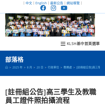
跳
｜
中文
｜
English
｜
最新公告
｜
網站導覽
｜
轉
至
主
要
內
容
KLSH基中首頁選單
部落格
>
2025 年
>
8 月
>
20 日
>
行政單位
>
教務處
>
[註冊組公告]高三學
[註冊組公告]高三學生及教職
員工證件照拍攝流程