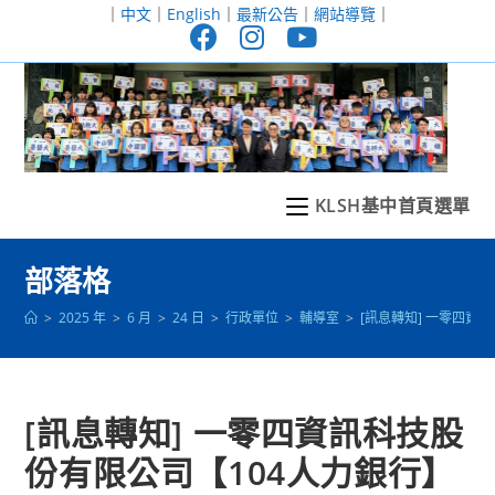
跳
｜
中文
｜
English
｜
最新公告
｜
網站導覽
｜
轉
至
主
要
內
容
KLSH基中首頁選單
部落格
>
2025 年
>
6 月
>
24 日
>
行政單位
>
輔導室
>
[訊息轉知] 一零四
[訊息轉知] 一零四資訊科技股
份有限公司【104人力銀行】