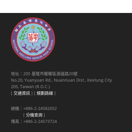
地址：205 基隆市暖暖區源遠路20號
No.20, Yuanyuan Rd., Nuannuan Dist., Keelung City
205, Taiwan (R.O.C.)
[
交通資訊
] [
規劃路線
]
總機：+886-2-24582052
[
分機查詢
]
傳真：+886-2-24573724