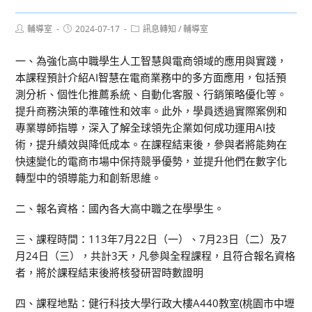
Post
Post
Post
輔導室
2024-07-17
訊息轉知
/
輔導室
author:
published:
category:
一、為強化高中職學生人工智慧與電商領域的應用與實踐，
本課程預計介紹AI智慧在電商業務中的多方面應用，包括預
測分析、個性化推薦系統、自動化客服、行銷策略優化等。
提升商務決策的準確性和效率。此外，學員透過實際案例和
專業導師指導，深入了解全球領先企業如何成功運用AI技
術，提升績效與降低成本。在課程結束後，參與者將能夠在
快速變化的電商市場中保持競爭優勢，並提升他們在數字化
轉型中的領導能力和創新思維。
二、報名資格：國內各大高中職之在學學生。
三、課程時間：113年7月22日（一）、7月23日（二）及7
月24日（三），共計3天，凡參與全程課程，且符合報名資格
者，將於課程結束後將核發研習時數證明
四、課程地點：健行科技大學行政大樓A440教室(桃園市中壢