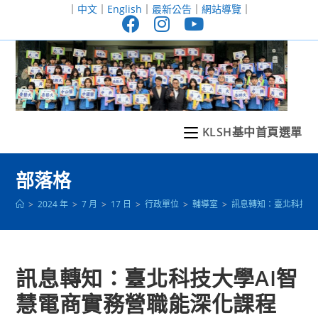
跳
｜
中文
｜
English
｜
最新公告
｜
網站導覽
｜
轉
至
主
要
內
容
KLSH基中首頁選單
部落格
>
2024 年
>
7 月
>
17 日
>
行政單位
>
輔導室
>
訊息轉知：臺北科技大
訊息轉知：臺北科技大學AI智
慧電商實務營職能深化課程