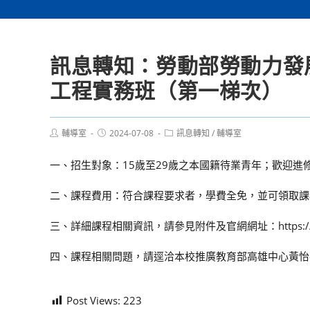
訊息轉知：勞動部勞動力發展
工程實務班（第一梯次）
Post
Post
Post
輔導室
2024-07-08
訊息轉知
/
輔導室
author:
published:
category:
一、招生對象：15歲至29歲之本國籍待業青年；歡迎進
二、課程費用：符合課程要求者，學費全免，並可領取課程
三、詳細課程相關資訊，請參見附件及官網網址：https://eec.kh.
四、課程相關問題，請逕洽本校推廣教育部高雄中心黃怡華老師，電話0
Post Views:
223