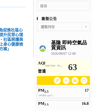
Search
for:
彙整公告
彙
選取月份
局為促進社區心
整
提升民眾心理
公
、社區照護與
告
上身心健康檢
方案」