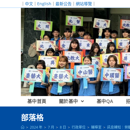
跳
｜
中文
｜
English
｜
最新公告
｜
網站導覽
｜
轉
至
主
要
內
容
基中首頁
關於基中
基中QA
部落格
>
2024 年
>
7 月
>
8 日
>
行政單位
>
輔導室
>
訊息轉知：勞動