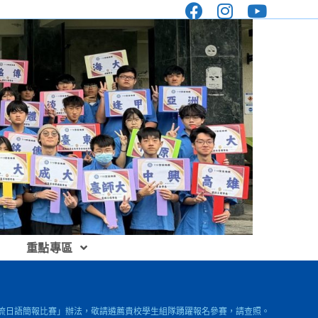
重點專區
化交流日語簡報比賽」辦法，敬請遴薦貴校學生組隊踴躍報名參賽，請查照。