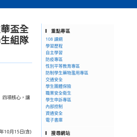
住華盃全
重點專區
學生組隊
108 課綱
學習歷程
自主學習
防疫專區
性別平等教育專區
防制學生藥物濫用專區
交通安全
學生團體保險
職業安全衛生
」四項核心，讓
學生申訴專區
內部控制
資通安全
電子書庫
10月15日(含)
搜尋網站