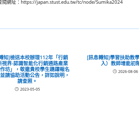
//japan.stust.edu.tw/tc/node/Sumika2024
轉知]檢送本校辦理112年「行銷
[訊息轉知]學習扶助教
新視界-認識智能化行銷通路產業
入）教師增能初
工作坊」，敬邀貴校學生踴躍報名
2026-08-06
，並請協助活動公告，詳如說明，
請查照。
2023-05-05