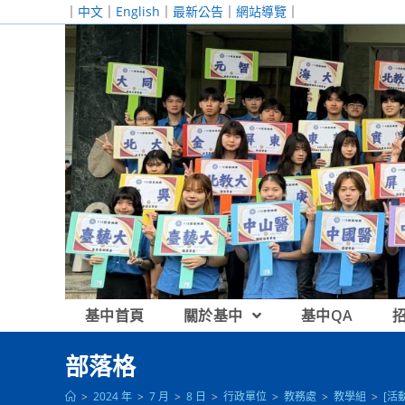
跳
｜
中文
｜
English
｜
最新公告
｜
網站導覽
｜
轉
至
主
要
內
容
基中首頁
關於基中
基中QA
部落格
>
2024 年
>
7 月
>
8 日
>
行政單位
>
教務處
>
教學組
>
[活