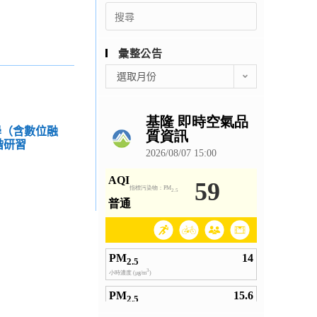
Search
for:
彙整公告
彙
選取月份
整
公
告
學（含數位融
階研習