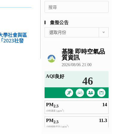
Search
for:
彙整公告
彙
選取月份
育大學社會與區
整
2023社發
公
告