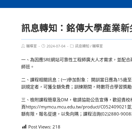
訊息轉知：銘傳大學產業新
Post
Post
Post
輔導室
2024-07-04
訊息轉知
/
輔導室
author:
published:
category:
一、為因應SRE網站可靠性工程師廣大人才需求，並配合
師班。
二、課程相關訊息：(一)參加對象： 開訓當日應為15歲至
訓規定者，可獲全額免費；訓練期間，時數符合學習獎勵金
三、檢附課程簡章及DM，敬請協助公告宣傳，歡迎貴校
頁https://mymcu.mcu.edu.tw/product/C05240
額有限，報名從速，以免向隅；課程洽詢(02)2880-90
Post Views:
218