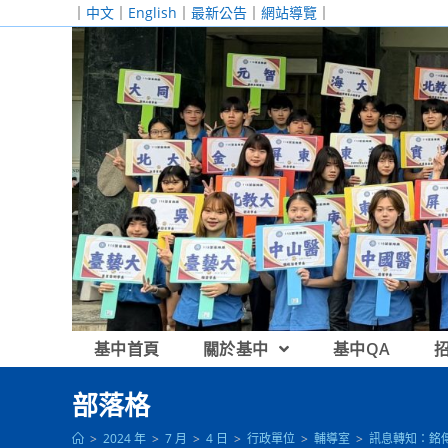
跳
｜
中文
｜
English
｜
最新公告
｜
網站導覽
｜
轉
至
主
要
內
容
基中首頁
關於基中
基中QA
部落格
>
2024 年
>
7 月
>
4 日
>
行政單位
>
輔導室
>
訊息轉知：銘