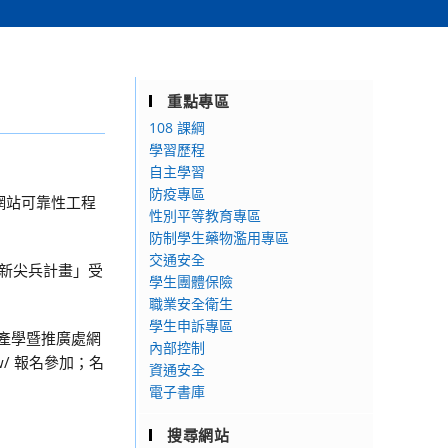
重點專區
108 課綱
學習歷程
自主學習
防疫專區
網站可靠性工程
性別平等教育專區
防制學生藥物濫用專區
交通安全
業新尖兵計畫」受
學生團體保險
職業安全衛生
學生申訴專區
產學暨推廣處網
內部控制
v.tw/ 報名參加；名
資通安全
電子書庫
搜尋網站