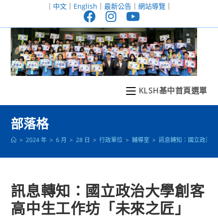
跳
｜
中文
｜
English
｜
最新公告
｜
網站導覽
｜
轉
至
主
要
內
容
KLSH基中首頁選單
部落格
>
2024 年
>
6 月
>
28 日
>
行政單位
>
輔導室
>
訊息轉知：國立政治大
訊息轉知：國立政治大學創客
高中生工作坊「未來之匠」