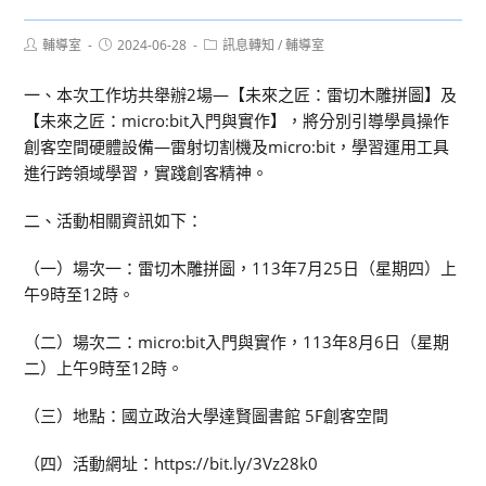
Post
Post
Post
輔導室
2024-06-28
訊息轉知
/
輔導室
author:
published:
category:
一、本次工作坊共舉辦2場—【未來之匠：雷切木雕拼圖】及
【未來之匠：micro:bit入門與實作】，將分別引導學員操作
創客空間硬體設備—雷射切割機及micro:bit，學習運用工具
進行跨領域學習，實踐創客精神。
二、活動相關資訊如下：
（一）場次一：雷切木雕拼圖，113年7月25日（星期四）上
午9時至12時。
（二）場次二：micro:bit入門與實作，113年8月6日（星期
二）上午9時至12時。
（三）地點：國立政治大學達賢圖書館 5F創客空間
（四）活動網址：https://bit.ly/3Vz28k0