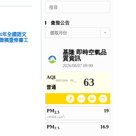
Search
for:
彙整公告
彙
選取月份
114年全國語文
整
徵稿暨修審工
公
告