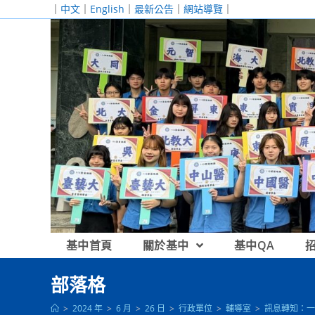
跳
｜
中文
｜
English
｜
最新公告
｜
網站導覽
｜
轉
至
主
要
內
容
基中首頁
關於基中
基中QA
部落格
>
2024 年
>
6 月
>
26 日
>
行政單位
>
輔導室
>
訊息轉知：一