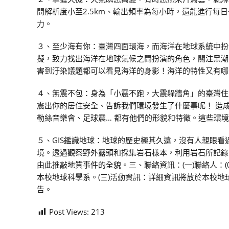
間解析度小至2.5km、輸出頻率為每小時，還能進行每日
力。
３、至少海有你：臺灣四面環海，而海洋在地球系統中扮
擬，致力找出海洋在地球氣候之間扮演的角色，關注黑潮
害到汙染議題都可以看見海洋的身影！海洋的特性又有哪
４、無震不包：身為「小震不跑，大震躲牆角」的臺灣住
震出你的居住安全、告訴我們環境發生了什麼事呢！ 造
勒絲音樂會、足球震… 都有他們的形貌和特徵。這些環
５、GIS鑑識地球：地球的歷史極其久遠，沒有人親眼
境。透過觀察野外露頭和採集岩石樣本，利用岩石所記錄
由此推敲地質事件的全貌。三、聯絡資訊：(一)聯絡人：(02)7749
本校地球科學系。(三)活動資訊：詳細資訊將放於本校
告。
Post Views:
213