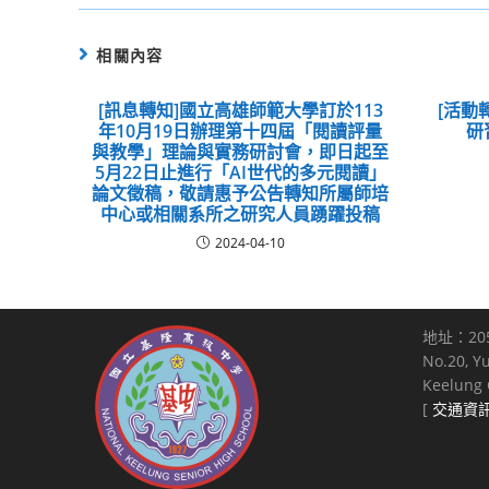
相關內容
[訊息轉知]國立高雄師範大學訂於113
[活動
年10月19日辦理第十四屆「閱讀評量
研
與教學」理論與實務研討會，即日起至
5月22日止進行「AI世代的多元閱讀」
論文徵稿，敬請惠予公告轉知所屬師培
中心或相關系所之研究人員踴躍投稿
2024-04-10
地址：20
No.20, Y
Keelung C
[
交通資