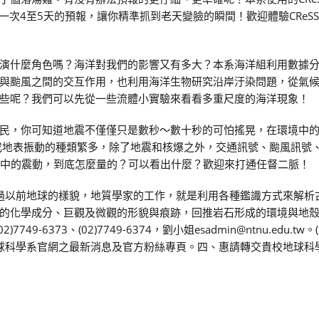
一次4至5天的預報，讓你精準抓到老天變臉的瞬間！歡迎體驗CReS
演什麼角色嗎？海洋對我們的影響又有多大？本系海洋組利用數據
與颱風之間的交互作用，也利用海洋生物研究沿岸汙染問題，從氣
些呢？我們可以先從一些流體小實驗來看看多重尺度的海洋現象！
民，你可知道地震不僅僅只是數秒～數十秒的可怕搖晃，在環境中
成地表振動的種類繁多，除了地震和核爆之外，交通訊號、颱風訊號
境中的震動，到底怎麼量的？可以看出什麼？歡迎來打通任督二脈！
看過以前地球的樣貌，地質學家的工作，就是利用各種鑑識方式來解析
的化學成分、巨觀及微觀的形貌與痕跡，回推岩石形成的環境與地
-6373、(02)7749-6374，劉小姐esadmin@ntnu.edu.tw
地球科學系官網之最新消息及官方粉絲專頁。四、惠請轉交貴校地球科