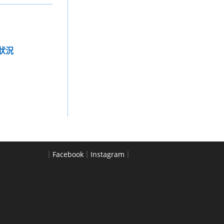
行狀況
｜
Facebook
｜
Instagram
｜