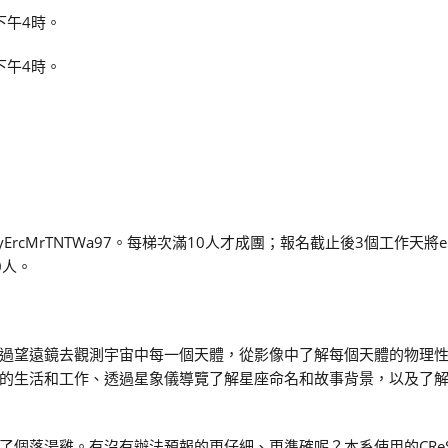
下午4時。
下午4時。
VSTsyErcMrTNTWa97。每梯次滿10人才成團；報名截止後3個工作天將
0人。
過望遠鏡去觀測宇宙中每一個天體，從影像中了解每個天體的物理
的生活和工作、透過星象儀導覽了解星座命名和故事背景，以及了
了個落湯雞。有沒有辦法預報的更仔細、更準確呢？本系使用的CRe