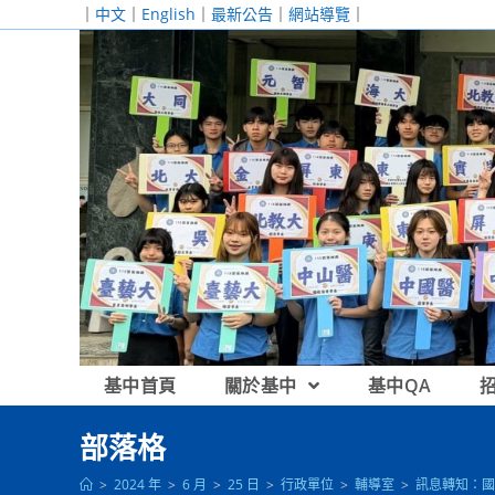
跳
｜
中文
｜
English
｜
最新公告
｜
網站導覽
｜
轉
至
主
要
內
容
基中首頁
關於基中
基中QA
部落格
>
2024 年
>
6 月
>
25 日
>
行政單位
>
輔導室
>
訊息轉知：國