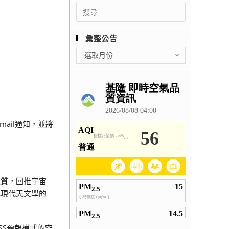
Search
for:
彙整公告
彙
選取月份
整
公
告
email通知，並將
性質，回推宇宙
解現代天文學的
SS預報模式的空