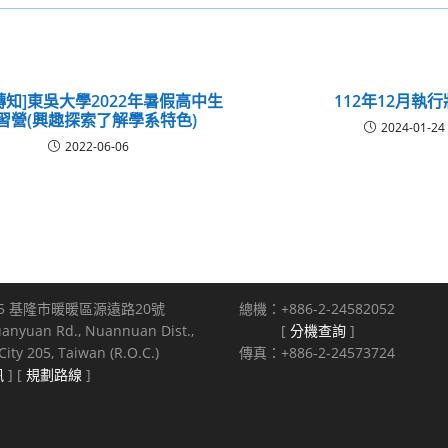
轉知]東吳大學2022年暑假高中生
112年12月執
習營(興趣探索了解學系特色)
2024-01-24
2022-06-06
5 基隆市暖暖區源遠路20號
總機：+886-2-24582052
uanyuan Rd., Nuannuan Dist.,
[
分機查詢
]
ity 205, Taiwan (R.O.C.)
傳真：+886-2-24573724
訊
] [
規劃路線
]