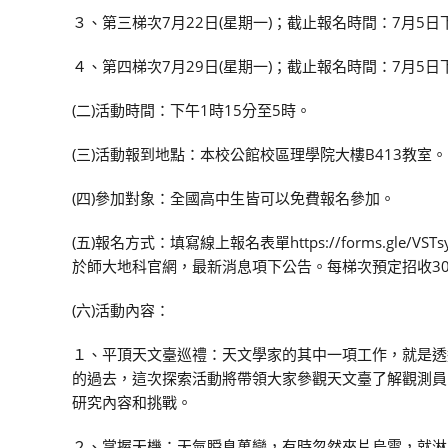
３、第三梯次7月22日(星期一)；截止報名時間：7月5日
４、第四梯次7月29日(星期一)；截止報名時間：7月5日
(二)活動時間：下午1時15分至5時。
(三)活動報到地點：本校公館校區理學院大樓B413教室。
(四)參加對象：全國高中生皆可以免費報名參加。
(五)報名方式：填寫線上報名表單https://forms.gle/
於師大地科官網，最新消息項下公告。每梯次預定招收3
(六)活動內容：
１、平頂天文臺巡禮：天文學家的其中一項工作，就是透
的過去，這次探索活動將帶領大家參觀天文臺了解觀測員
研究內容和挑戰。
２、掌握天機：天氣瞬息萬變，有時忽然來片烏雲，就淋