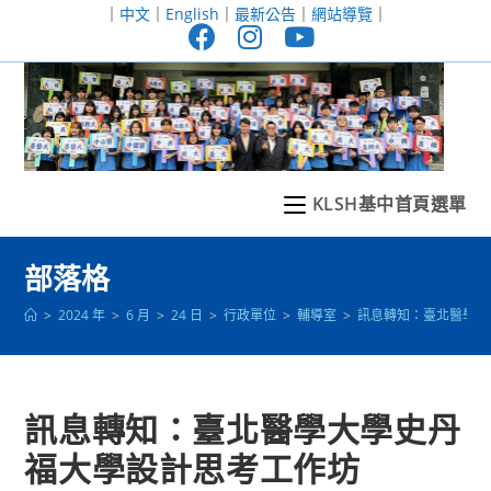
跳
｜
中文
｜
English
｜
最新公告
｜
網站導覽
｜
轉
至
主
要
內
容
KLSH基中首頁選單
部落格
>
2024 年
>
6 月
>
24 日
>
行政單位
>
輔導室
>
訊息轉知：臺北醫學大
訊息轉知：臺北醫學大學史丹
福大學設計思考工作坊