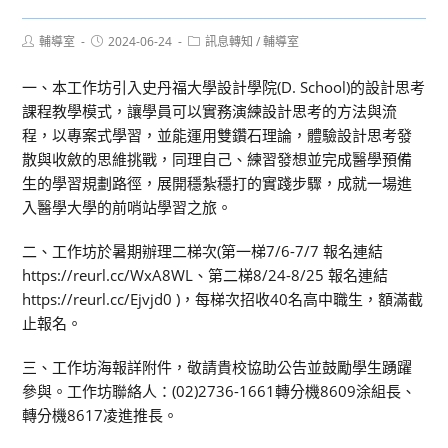
Post
Post
Post
輔導室
2024-06-24
訊息轉知
/
輔導室
author:
published:
category:
一、本工作坊引入史丹福大學設計學院(D. School)的設計思考
課程教學模式，讓學員可以實務演練設計思考的方法與流
程，以專案式學習，並能運用雙鑽石理論，體驗設計思考發
散與收斂的思維挑戰，同理自己、練習發想並完成醫學預備
生的學習規劃路徑，展開穩紮穩打的實踐步驟，成就一場進
入醫學大學的前哨站學習之旅。
二、工作坊於暑期辦理二梯次(第一梯7/6-7/7 報名連結
https://reurl.cc/WxA8WL、第二梯8/24-8/25 報名連結
https://reurl.cc/Ejvjd0 )，每梯次招收40名高中職生，額滿截
止報名。
三、工作坊海報詳附件，敬請貴校協助公告並鼓勵學生踴躍
參與。工作坊聯絡人：(02)2736-1661轉分機8609涂組長、
轉分機8617凌進推長。