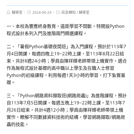
Post
Post
Post
輔導室
2024-06-24
訊息轉知
/
輔導室
author:
published:
category:
一、本校為響應終身教育，遠距學習不間斷，特開設Python
程式設計系列入門及進階兩門精選課程。
二、「暑假Python基礎夜間班」為入門課程，預計於113年7
月4日開課，每週四晚上19~22時上課，至113年8月22日結
束，共計8週24小時；學員由陳祥輝老師帶領上機實作，適合
作為無程式設計基礎的高中職以上學生及在職人士修習
Python的初級課程，利用每週1天3小時的學習，打下紮實基
礎。
三、「Python網路資料擷取班(網路爬蟲)」為進階課程，預計
自113年7月5日開課，每週五晚上19~22時上課，至113年7
月26日結束，共計4週12小時；學員由陳祥輝老師帶領上機
實作，瞭解不同數據資料技術的結構，學習網路擷取/網路爬
蟲的技能。