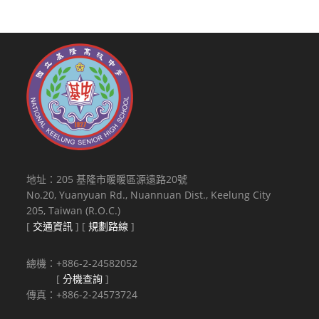
地址：205 基隆市暖暖區源遠路20號
No.20, Yuanyuan Rd., Nuannuan Dist., Keelung City
205, Taiwan (R.O.C.)
[
交通資訊
] [
規劃路線
]
總機：+886-2-24582052
[
分機查詢
]
傳真：+886-2-24573724