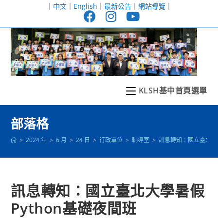
跳
｜
中文
｜
English
｜
最新公告
｜
網站導覽
｜
轉
至
主
要
內
容
KLSH基中首頁選單
部落格
>
2024 年
>
6 月
>
24 日
>
行政單位
>
輔導室
>
訊息轉知：國立臺北大學
訊息轉知：國立臺北大學暑假
Python基礎夜間班