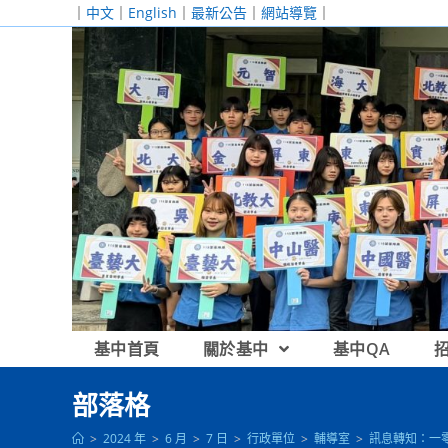
跳
｜
中文
｜
English
｜
最新公告
｜
網站導覽
｜
轉
至
主
要
內
容
基中首頁
關於基中
基中QA
部落格
>
2024 年
>
6 月
>
7 日
>
行政單位
>
輔導室
>
訊息轉知：一