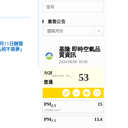
Search
for:
彙整公告
彙
選取月份
整
公
月11日辦理
告
名校不是夢」