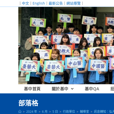
跳
｜
中文
｜
English
｜
最新公告
｜
網站導覽
｜
轉
至
主
要
內
容
基中首頁
關於基中
基中QA
部落格
>
2024 年
>
6 月
>
5 日
>
行政單位
>
輔導室
>
訊息轉知：弘