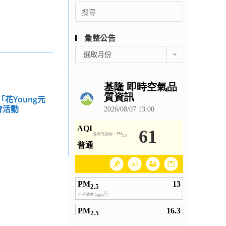
Search
for:
彙整公告
彙
選取月份
整
公
告
花Young元
會活動