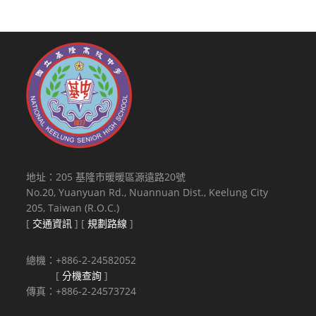
地址：205 基隆市暖暖區源遠路20號
No.20, Yuanyuan Rd., Nuannuan Dist., Keelung City
205, Taiwan (R.O.C.)
[
交通資訊
] [
規劃路線
]
總機：+886-2-24582052
[
分機查詢
]
傳真：+886-2-24573724