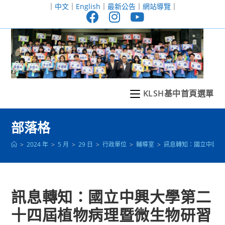
跳
｜
中文
｜
English
｜
最新公告
｜
網站導覽
｜
轉
至
主
要
內
容
KLSH基中首頁選單
部落格
>
2024 年
>
5 月
>
29 日
>
行政單位
>
輔導室
>
訊息轉知：國立中興大
訊息轉知：國立中興大學第二
十四屆植物病理暨微生物研習