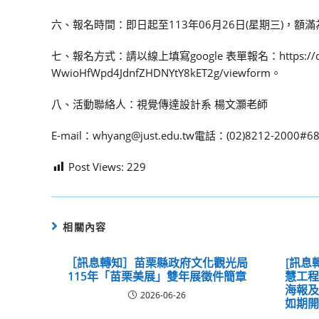
六、報名時間：即日起至113年06月26日(星期三)，額
七、報名方式：請以線上填寫google 表單報名：https://docs.goo
WwioHfWpd4JdnfZHDNYtY8kET2g/viewform。
八、活動聯絡人：視覺傳達設計系 楊文灝老師
E-mail：whyang@just.edu.tw電話：(02)8212-2000#6
Post Views:
229
相關內容
［訊息轉知］苗栗縣政府文化觀光局
[訊息
115年「苗栗美展」雙年展徵件簡章
慧工
海報
2026-06-26
如期