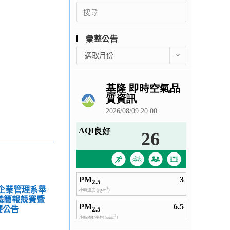
Search
for:
彙整公告
彙
選取月份
整
公
告
學企業管理系舉
中職簡報競賽暨
賽公告