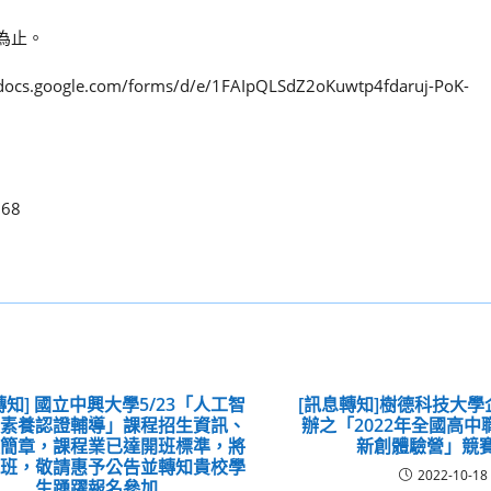
滿為止。
gle.com/forms/d/e/1FAIpQLSdZ2oKuwtp4fdaruj-PoK-
868
轉知] 國立中興大學5/23「人工智
[訊息轉知]樹德科技大
程素養認證輔導」課程招生資訊、
辦之「2022年全國高
及簡章，課程業已達開班標準，將
新創體驗營」競
開班，敬請惠予公告並轉知貴校學
2022-10-18
生踴躍報名參加