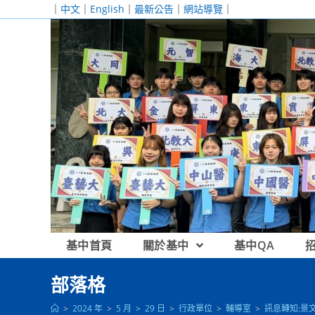
跳
｜
中文
｜
English
｜
最新公告
｜
網站導覽
｜
轉
至
主
要
內
容
基中首頁
關於基中
基中QA
部落格
>
2024 年
>
5 月
>
29 日
>
行政單位
>
輔導室
>
訊息轉知:景