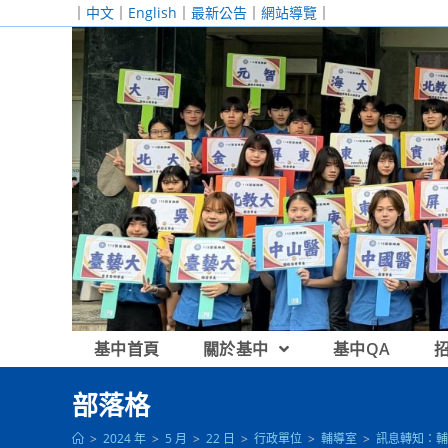
跳
｜
中文
｜
English
｜
最新公告
｜
網站導覽
｜
轉
至
主
要
內
容
基中首頁
關於基中
基中QA
部落格
>
2024 年
>
5 月
>
22 日
>
行政單位
>
輔導室
>
訊息轉知：輔