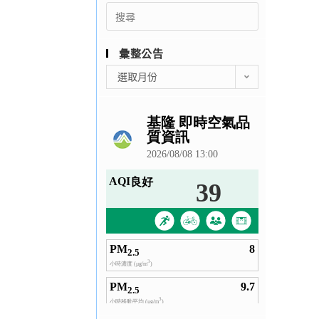
Search
for:
彙整公告
彙
選取月份
整
公
告