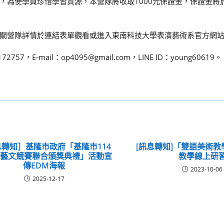
，為使學員珍惜學習資源，本營隊將收取1000元保證金，保證金將
io/4hx929)相關營隊詳情於連結表單觀看或進入東南科技大學表演藝術系官方
-mail：op4095@gmail.com，LINE ID：young60619。
轉知］基隆市政府「基隆市114
[訊息轉知]「雙語美術
度藝文競賽聯合頒獎典禮」活動宣
教學線上研
傳EDM海報
2023-10-06
2025-12-17