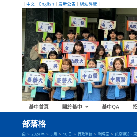
跳
｜
中文
｜
English
｜
最新公告
｜
網站導覽
｜
轉
至
主
要
內
容
基中首頁
關於基中
基中QA
部落格
>
2024 年
>
5 月
>
16 日
>
行政單位
>
輔導室
>
訊息轉知：東