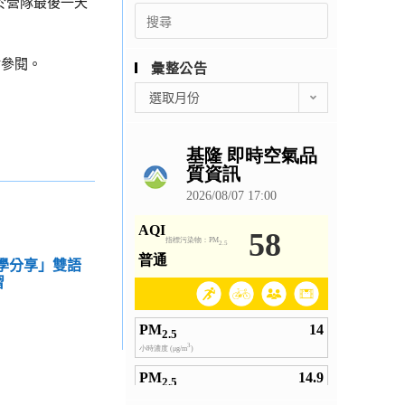
於營隊最後一天
Search
for:
網站參閱。
彙整公告
彙
選取月份
整
公
告
教學分享」雙語
習