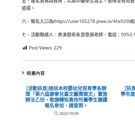
五、報名資格與費用：以高中職學生為主。營隊全程免費
退還。
六、報名入口為(https://user105278.psee.
七、活動聯絡人：表演藝術系游恩揚老師，電話：0953-172757，E
Post Views:
229
相關內容
[活動訊息]檢送本校嬰幼兒保育學系辦
［訊息
理「第六屆康寧兒童文藝獎徵文」實施
學年
辦法乙份，敬請轉知貴校所屬學生踴躍
報名參加，請查照。
2023-10-05