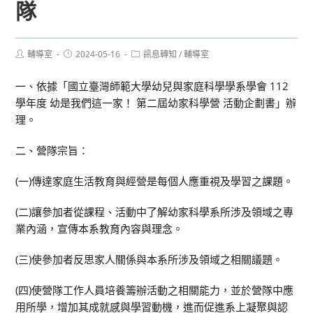
隊
Post
Post
Post
輔導室
2024-05-16
訊息轉知
/
輔導室
author:
published:
category:
一、依據「國立臺灣師範大學幼兒與家庭科學學系學會 112
學年度 幼是我們這一家！ 第二屆幼家科學營 活動企劃書」辦
理。
二、營隊宗旨：
(一)傳達家庭生活教育與經營是每個人應重視及學習之課題。
(二)讓參加者從課程、活動中了解幼家科學系所涉及領域之專
業內涵，宣傳本系教育內容與理念。
(三)使參加者反思家人關係與本系所涉及領域之相關議題。
(四)使營隊工作人員培養籌辦活動之相關能力，並於營隊中應
用所學，增加其成就感與學習動機，進而促進系上凝聚與認