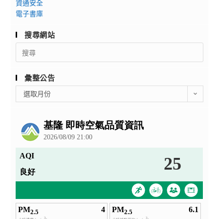
資通安全
電子書庫
搜尋網站
Search
for:
彙整公告
彙
選取月份
整
公
告