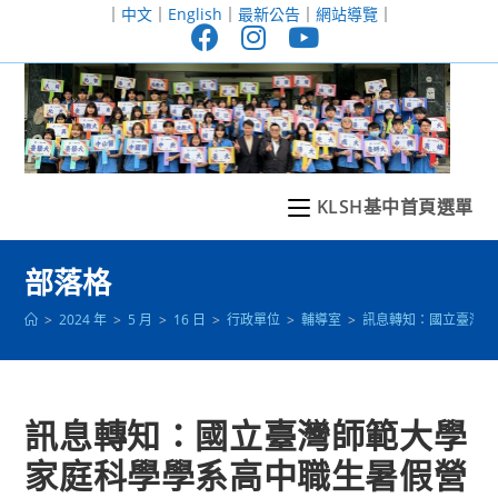
跳
｜
中文
｜
English
｜
最新公告
｜
網站導覽
｜
轉
至
主
要
內
容
KLSH基中首頁選單
部落格
>
2024 年
>
5 月
>
16 日
>
行政單位
>
輔導室
>
訊息轉知：國立臺灣師
訊息轉知：國立臺灣師範大學
家庭科學學系高中職生暑假營