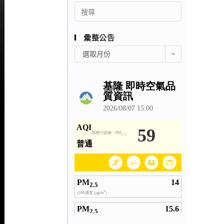
Search
for:
彙整公告
彙
選取月份
整
公
告