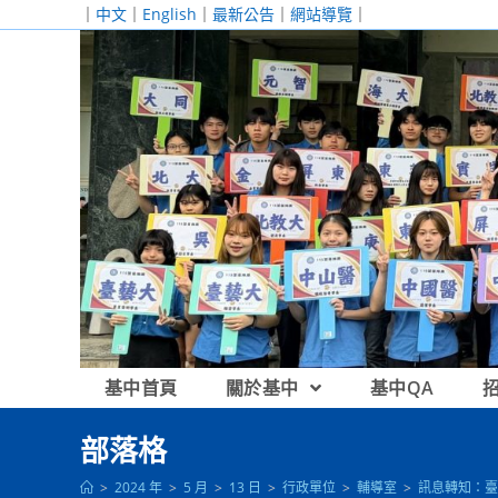
跳
｜
中文
｜
English
｜
最新公告
｜
網站導覽
｜
轉
至
主
要
內
容
基中首頁
關於基中
基中QA
部落格
>
2024 年
>
5 月
>
13 日
>
行政單位
>
輔導室
>
訊息轉知：臺