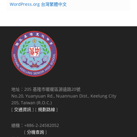
WordPress.org 台灣繁體中文
地址：205 基隆市暖暖區源遠路20號
No.20, Yuanyuan Rd., Nuannuan Dist., Keelung City
205, Taiwan (R.O.C.)
[
交通資訊
] [
規劃路線
]
總機：+886-2-24582052
[
分機查詢
]