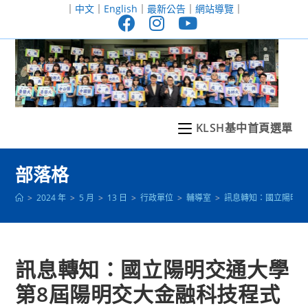
跳
｜
中文
｜
English
｜
最新公告
｜
網站導覽
｜
轉
至
主
要
內
容
KLSH基中首頁選單
部落格
>
2024 年
>
5 月
>
13 日
>
行政單位
>
輔導室
>
訊息轉知：國立陽明交
訊息轉知：國立陽明交通大學
第8屆陽明交大金融科技程式