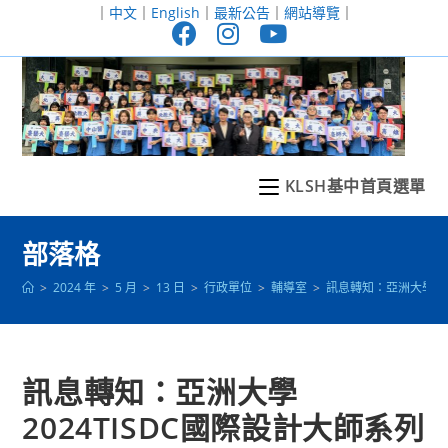
跳
｜
中文
｜
English
｜
最新公告
｜
網站導覽
｜
轉
至
主
要
內
容
KLSH基中首頁選單
部落格
>
2024 年
>
5 月
>
13 日
>
行政單位
>
輔導室
>
訊息轉知：亞洲大學20
訊息轉知：亞洲大學
2024TISDC國際設計大師系列