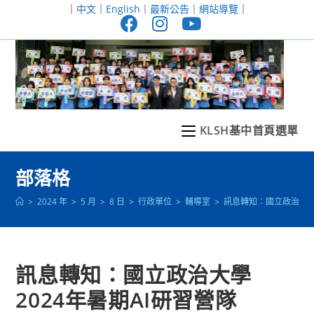
跳
｜
中文
｜
English
｜
最新公告
｜
網站導覽
｜
轉
至
主
要
內
容
KLSH基中首頁選單
部落格
>
2024 年
>
5 月
>
8 日
>
行政單位
>
輔導室
>
訊息轉知：國立政治大學2
訊息轉知：國立政治大學
2024年暑期AI研習營隊