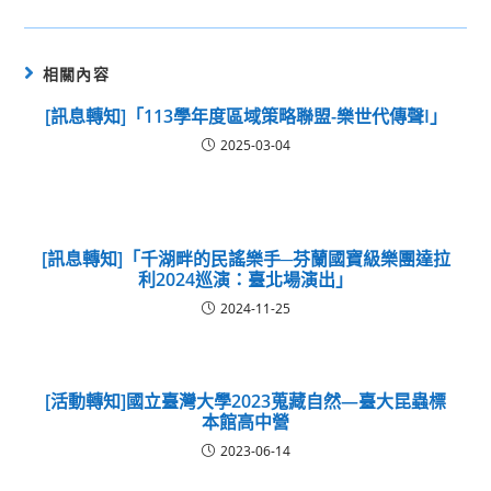
相關內容
[訊息轉知]「113學年度區域策略聯盟-樂世代傳聲I」
2025-03-04
[訊息轉知]「千湖畔的民謠樂手─芬蘭國寶級樂團達拉
利2024巡演：臺北場演出」
2024-11-25
[活動轉知]國立臺灣大學2023蒐藏自然—臺大昆蟲標
本館高中營
2023-06-14