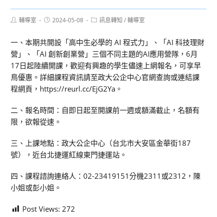
Post
Post
Post
輔導室
2024-05-08
訊息轉知
/
輔導室
author:
published:
category:
一、本期共開設「高中生必學的 AI 程式力」、「AI 科技理財
營」、「AI 創新創業營」三個不同主題的AI應用營隊，6月
17日起陸續開課，歡迎有興趣的學生儘速上網報名，可享早
鳥優惠。詳細課程資訊請至政大公企中心官網查詢或連結課
程網頁，https://reurl.cc/EjG2Ya。
二、報名時間：自即日起至開課前一週或額滿截止，名額有
限，欲報從速。
三、上課地點：政大公企中心（台北市大安區金華街187
號），近台北捷運紅線東門捷運站。
四、課程諮詢連絡人：02-23419151分機2311或2312，陳
小姐或彭小姐。
Post Views:
272