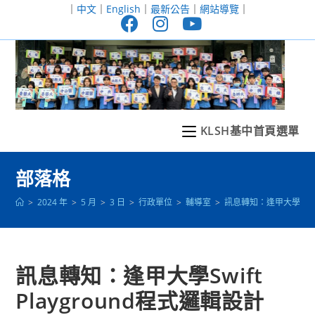
跳
｜
中文
｜
English
｜
最新公告
｜
網站導覽
｜
轉
至
主
要
內
容
KLSH基中首頁選單
部落格
>
2024 年
>
5 月
>
3 日
>
行政單位
>
輔導室
>
訊息轉知：逢甲大學Swift
訊息轉知：逢甲大學Swift
Playground程式邏輯設計