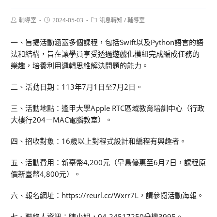
Post
Post
Post
輔導室
2024-05-03
訊息轉知
/
輔導室
author:
published:
category:
一、旨揭活動涵蓋多個課程，包括Swift以及Python語言的語
法和結構，旨在讓學員享受透過遊戲化模組完成編成任務的
樂趣，培養利用邏輯思維解決問題的能力。
二、活動日期：113年7月1日至7月2日。
三、活動地點：逢甲大學Apple RTC區域教育培訓中心（行政
大樓行204－MAC電腦教室）。
四、招收對象：16歲以上對程式設計和編程有興趣者。
五、活動費用：新臺幣4,200元（早鳥優惠至6月7日，課程原
價新臺幣4,800元）。
六、報名網址：https://reurl.cc/Wxrr7L，請參閱活動海報。
七、聯絡人資訊：陳小姐，04-24517250分機3995。