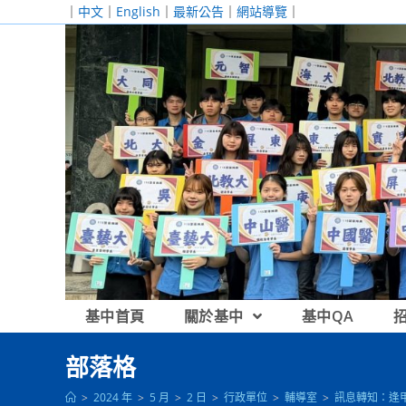
跳
｜
中文
｜
English
｜
最新公告
｜
網站導覽
｜
轉
至
主
要
內
容
基中首頁
關於基中
基中QA
部落格
>
2024 年
>
5 月
>
2 日
>
行政單位
>
輔導室
>
訊息轉知：逢甲