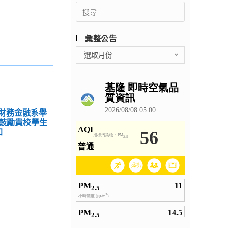
Search
for:
彙整公告
彙
選取月份
整
公
告
學財務金融系舉
鼓勵貴校學生
加