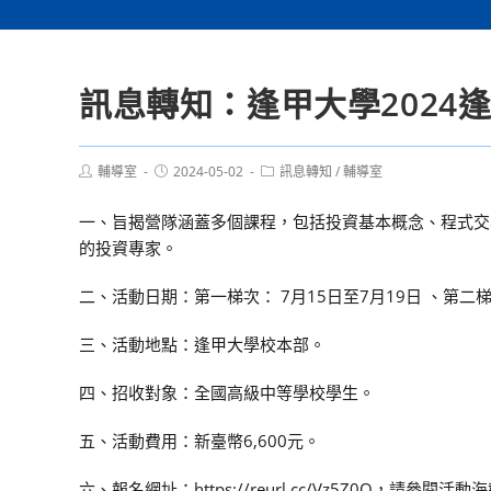
訊息轉知：逢甲大學2024
Post
Post
Post
輔導室
2024-05-02
訊息轉知
/
輔導室
author:
published:
category:
一、旨揭營隊涵蓋多個課程，包括投資基本概念、程式交
的投資專家。
二、活動日期：第一梯次： 7月15日至7月19日 、第二梯
三、活動地點：逢甲大學校本部。
四、招收對象：全國高級中等學校學生。
五、活動費用：新臺幣6,600元。
六、報名網址：https://reurl.cc/Vz5Z0Q，請參閱活動