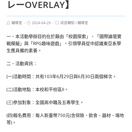
レーOVERLAY】
Post
Post
Post
輔導室
2024-04-29
訊息轉知
/
輔導室
author:
published:
category:
一、本活動舉辦目的在於藉由「校園探索」、「國際論壇實
戰模擬」與「RPG趣味遊戲」，引領學員從中認識東亞系學
生應具備的素養。
二、活動資訊：
(一)活動時間：共有103年6月29日與6月30日兩個梯次。
(二)活動地點：本校和平校區II。
(三)參加對象：全國高中職及五專學生。
(四)報名費用：每人新臺幣750元(含保險、飲食、器材、場地
等)。