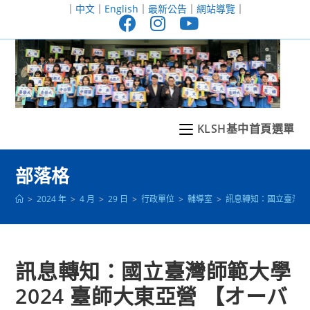
跳
｜
中文
｜
English
｜
最新公告
｜
網站導覽
｜
轉
至
主
要
內
容
KLSH基中首頁選單
部落格
>
2024 年
>
4 月
>
29 日
>
行政單位
>
輔導室
>
訊息轉知：國立臺灣師範
訊息轉知：國立臺灣師範大學
2024 臺師大東亞營 【オーバ