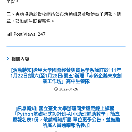
mp/。
三、惠請協助於貴校網站公布活動訊息並轉傳電子海報、簡
章，鼓勵師生踴躍報名。
Post Views:
247
相關內容
[活動轉知]逢甲大學國際經營與貿易學系謹訂於111年
1月22日(週六)至1月28日(週五)辦理「赤道企鵝未來創
業工作坊」高中生營隊
2022-01-26
[訊息轉知] 國立臺北大學辦理同步遠距線上課程–
「Python基礎程式設計班-AI小助理輔助教學」簡章
暨報名表1份，敬請轉知所屬 單位惠予公告，並鼓勵
所屬人員踴躍報名參加