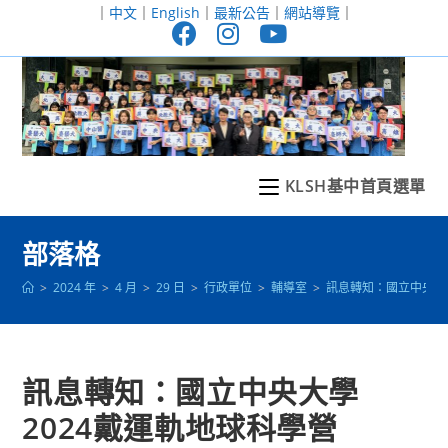
跳
｜
中文
｜
English
｜
最新公告
｜
網站導覽
｜
轉
至
主
要
內
容
KLSH基中首頁選單
部落格
>
2024 年
>
4 月
>
29 日
>
行政單位
>
輔導室
>
訊息轉知：國立中央大
訊息轉知：國立中央大學
2024戴運軌地球科學營