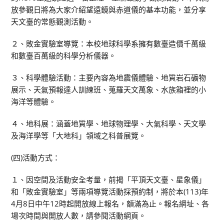
放參觀日將為大家介紹望遠鏡與赤道儀的基本功能，並分享
天文臺的常態觀測活動。
２、敗金實驗室導覽：本校地球科學系擁有數臺造價千萬級
和數臺百萬級的科學分析儀器。
３、科學體驗活動：主要內容為地震儀體驗、地質岩石礦物
展示、天氣預報達人訓練班、蒐羅天文萬象、水族箱裡的小
海洋等體驗。
４、地科展：涵蓋地質學、地球物理學、大氣科學、天文學
及海洋學等「大地科」領域之科普展覽。
(四)活動方式：
１、因空間及活動安全考量，前揭「平頂天文臺、星象儀」
和「敗金實驗室」等兩項導覽活動採預約制，將於本(113)年
4月8日中午12時起開放線上報名，額滿為止。報名網址、各
場次時間與開放人數，請參閱活動網頁。