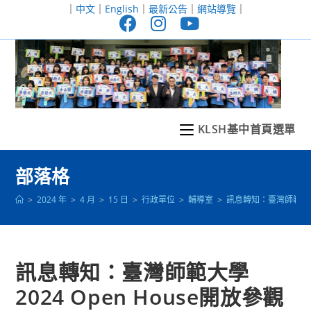
跳
｜
中文
｜
English
｜
最新公告
｜
網站導覽
｜
轉
至
主
要
內
容
KLSH基中首頁選單
部落格
>
2024 年
>
4 月
>
15 日
>
行政單位
>
輔導室
>
訊息轉知：臺灣師範大學2
訊息轉知：臺灣師範大學
2024 Open House開放參觀