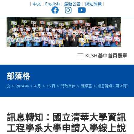
跳
｜
中文
｜
English
｜
最新公告
｜
網站導覽
｜
轉
至
主
要
內
容
KLSH基中首頁選單
部落格
>
2024 年
>
4 月
>
15 日
>
行政單位
>
輔導室
>
訊息轉知：國立清華大
訊息轉知：國立清華大學資訊
工程學系大學申請入學線上說