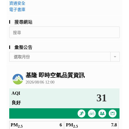
資通安全
電子書庫
搜尋網站
Search
for:
彙整公告
彙
選取月份
整
公
告