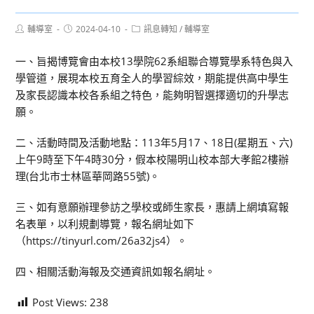
Post
Post
Post
輔導室
2024-04-10
訊息轉知
/
輔導室
author:
published:
category:
一、旨揭博覽會由本校13學院62系組聯合導覽學系特色與入
學管道，展現本校五育全人的學習綜效，期能提供高中學生
及家長認識本校各系組之特色，能夠明智選擇適切的升學志
願。
二、活動時間及活動地點：113年5月17、18日(星期五、六)
上午9時至下午4時30分，假本校陽明山校本部大孝館2樓辦
理(台北市士林區華岡路55號)。
三、如有意願辦理參訪之學校或師生家長，惠請上網填寫報
名表單，以利規劃導覽，報名網址如下
（https://tinyurl.com/26a32js4）。
四、相關活動海報及交通資訊如報名網址。
Post Views:
238