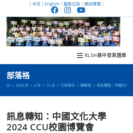
跳
｜
中文
｜
English
｜
最新公告
｜
網站導覽
｜
轉
至
主
要
內
容
KLSH基中首頁選單
部落格
>
2024 年
>
4 月
>
10 日
>
行政單位
>
輔導室
>
訊息轉知：中國文化大學
訊息轉知：中國文化大學
2024 CCU校園博覽會