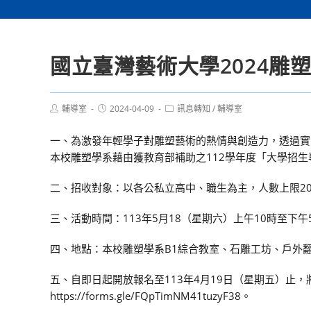
國立臺灣藝術大學2024雕
Post
Post
Post
輔導室
2024-04-09
訊息轉知
/
輔導室
author:
published:
category:
一、為激發年輕學子對雕塑藝術的熱情與創造力，透過實
本校雕塑學系藉由獲教育部補助之112學年度「大學招生
二、招收對象：以各公私立高中、職生為主，人數上限2
三、活動時間：113年5月18（星期六）上午10時至下
四、地點：本校雕塑學系B1綜合教室、石雕工坊、戶外
五、自即日起開放報名至113年4月19日（星期五）止
https://forms.gle/FQpTimNM41tuzyF38。