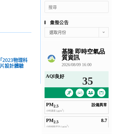
Search
for:
彙整公告
彙
選取月份
整
公
告
2023物理科
晶片設計體驗