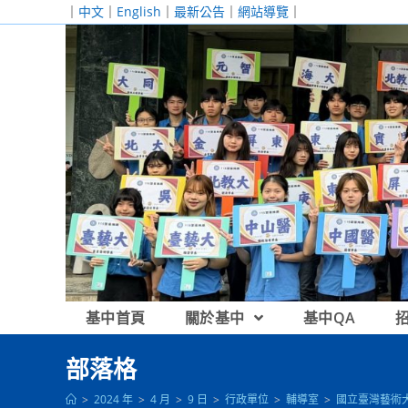
跳
｜
中文
｜
English
｜
最新公告
｜
網站導覽
｜
轉
至
主
要
內
容
基中首頁
關於基中
基中QA
部落格
>
2024 年
>
4 月
>
9 日
>
行政單位
>
輔導室
>
國立臺灣藝術大