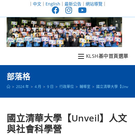
跳
｜
中文
｜
English
｜
最新公告
｜
網站導覽
｜
轉
至
主
要
內
容
KLSH基中首頁選單
部落格
>
2024 年
>
4 月
>
9 日
>
行政單位
>
輔導室
>
國立清華大學【Unvei
國立清華大學【Unveil】人文
與社會科學營