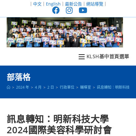
跳
｜
中文
｜
English
｜
最新公告
｜
網站導覽
｜
轉
至
主
要
內
容
KLSH基中首頁選單
部落格
>
2024 年
>
4 月
>
2 日
>
行政單位
>
輔導室
>
訊息轉知：明新科技大學
訊息轉知：明新科技大學
2024國際美容科學研討會