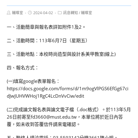
Post
Post
Post
輔導室
2024-04-02
訊息轉知
/
輔導室
author:
published:
category:
一、活動簡章與報名表詳如附件1及2。
二、活動時間：113年6月7日（星期五）
三、活動地點：本校時尚造型與設計系美甲教室(線上)
四、報名方式：
(一)填寫google表單報名：
https://docs.google.com/forms/d/1m9ogVlPGS6EfGg67ci
dJwJUHVWHoj1RgC4LcDnVvCiw/edit
(二)完成論文報名表與論文電子檔（.doc格式）。於113年5月
26日前寄至fd3660@must.edu.tw，本單位將於近日內答
覆，如未收到答覆信件請來電確認。
五、聯絡人請洽電話：03-5593142分機3661陳小姐。