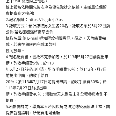
上午9:00開放線上報名，
線上報名依時間先後次序為優先取捨之依據，主辦單位保留
資格審查之權利)
2.報名網址：https://is.gd/zjc7bs
3.錄取方式：預計錄取男女生各20名，錄取名單於5月22日前
公佈(若名額額滿將提早公佈
錄取名單)並 E-mail 通知匯款相關資訊，須於 7 天內繳費完
成，若未在期限內完成匯款則
視同放棄。
4.報名繳費後，因故不克參加者，於113年5月27日前提出申
請，酌收手續費5％；於113
年6月27日前提出申請，酌收手續費10％；於113年7月7日
前提出申請，酌收手續費
20％；於113年7月17日前提出申請，酌收手續費30％；於
113年7月27日前提出申
請，酌收手續費40％；活動當天未到及未能全程參與者則不
退費。
5.若於開課前，學員本人若因疾病或法定傳染病無法上課，請
提供就醫證明，所繳費用可全額