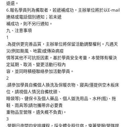
退還。
6.報名學員列為備取者，若遞補成功，主辦單位將於以E-mail
連絡或電話個別通知；若未遞
補成功，則不另行通知。
九、注意事項
1
.為提供更完善品質，主辦單位將保留活動調整權利。凡遇天
災(例如颱風、地震)或傳染病疫
情等其他不可抗拒因素，基於學員安全考量，本營隊有權決
定延期、取消、變更活動行程內
容，並同時積極聯絡參加活動學員。
2
.請參加學員自備個人換洗及保暖衣物、寢具(僅提供空木板床
位，請視個人情況自備枕頭、
睡袋等)、健保卡及個人藥品、個人盥洗用品、水杯(瓶)、拖
鞋、雨具等(請勿攜帶非必要貴
重物品至營隊，遺失概不負責)。
3
.營期日夜間均安排課程，採全體全程住宿，穿著營服(營隊提