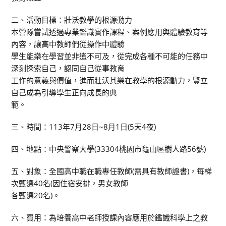
二、活動目標：壯沃教學的根源動力
本營隊嘗試透過專業鑑識實作課程、案例應用與體驗教育等
內容，讓高中教師們從操作中體驗
學生能樂在學習並非遙不可及，從完成各種不可能的任務中
深刻探索自己，認同自己從事教育
工作的意義與價值，進而壯沃其樂在教學的根源動力，豎立
自己成為引導學生正向成長的典
範。
三、時間：113年7月28日~8月1日(5天4夜)
四、地點：中央警察大學(33304桃園市龜山區樹人路56號)
五、對象：全國高中職在職專任教師(需具有教師證書)，每梯
次甄選40名(因住宿安排，男女教師
各甄選20名)。
六、費用：為培養高中老師授課內容應用於鑑識科學上之教