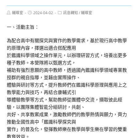
Post
Post
Post
輔導室
2024-04-02
訊息轉知
/
輔導室
author:
published:
category:
一、活動主旨：
為配合高中有關探究與實作的教學需求，基於現行高中教學
的原理內容，擇選出適合搭配應用
於鑑識科學領域之操作單元，以辦理研習方式，培養出更多
種子教師。本營隊將以甄選方式，
補助有強烈意願的高中教師，透過國內鑑識科學領域專業教
授群的親自指導，並藉由實際操作、
體驗與研討等方式，提升教師們在鑑識科學原理與應用上之
教學能力與技巧，再結合康輔式引
導體驗教學等方式，幫助教師從團體中交流，擷取彼此經
驗，以團隊集體智能分組研討，共創、
共好、共享教案成果，激勵教師們的教學熱情與願力，齊力
推動全國性高中「鑑識科學探究與
實作」的普及化，發揮教師樂在教學與學生樂在學習的雙重
教育效益。