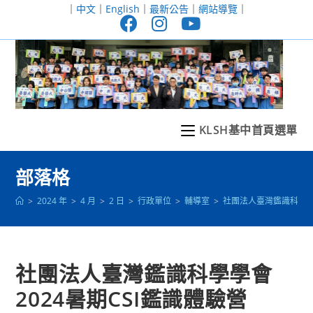
跳
｜
中文
｜
English
｜
最新公告
｜
網站導覽
｜
轉
至
主
要
內
容
KLSH基中首頁選單
部落格
>
2024 年
>
4 月
>
2 日
>
行政單位
>
輔導室
>
社團法人臺灣鑑識科學學會
社團法人臺灣鑑識科學學會
2024暑期CSI鑑識體驗營