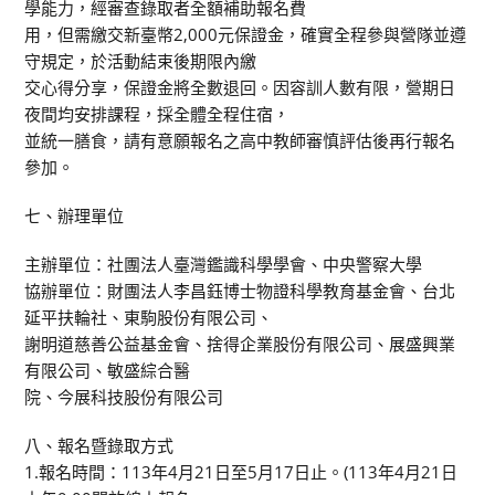
學能力，經審查錄取者全額補助報名費
用，但需繳交新臺幣2,000元保證金，確實全程參與營隊並遵
守規定，於活動結束後期限內繳
交心得分享，保證金將全數退回。因容訓人數有限，營期日
夜間均安排課程，採全體全程住宿，
並統一膳食，請有意願報名之高中教師審慎評估後再行報名
參加。
七、辦理單位
主辦單位：社團法人臺灣鑑識科學學會、中央警察大學
協辦單位：財團法人李昌鈺博士物證科學教育基金會、台北
延平扶輪社、東駒股份有限公司、
謝明道慈善公益基金會、捨得企業股份有限公司、展盛興業
有限公司、敏盛綜合醫
院、今展科技股份有限公司
八、報名暨錄取方式
1.報名時間：113年4月21日至5月17日止。(113年4月21日