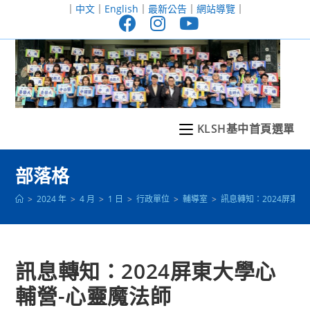
跳
｜
中文
｜
English
｜
最新公告
｜
網站導覽
｜
轉
至
主
要
內
容
KLSH基中首頁選單
部落格
>
2024 年
>
4 月
>
1 日
>
行政單位
>
輔導室
>
訊息轉知：2024屏東
訊息轉知：2024屏東大學心
輔營-心靈魔法師