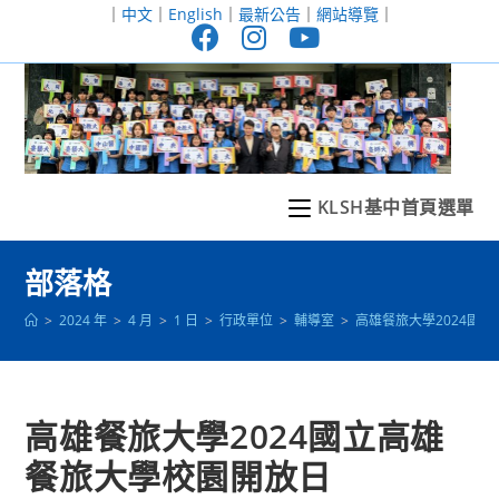
跳
｜
中文
｜
English
｜
最新公告
｜
網站導覽
｜
轉
至
主
要
內
容
KLSH基中首頁選單
部落格
>
2024 年
>
4 月
>
1 日
>
行政單位
>
輔導室
>
高雄餐旅大學2024國
高雄餐旅大學2024國立高雄
餐旅大學校園開放日