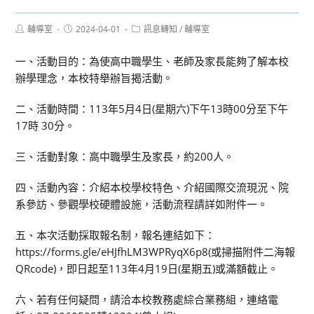
Post
Post
Post
輔導室
2024-04-01
訊息轉知
/
輔導室
author:
published:
category:
一、活動目的：為使高中職學生、老師及家長能夠了解本校
辦學理念，本校特舉辦旨揭活動。
二、活動時間：113年5月4日(星期六)下午13時00分至下午
17時 30分。
三、活動對象：高中職學生及家長，約200人。
四、活動內容：介紹本校學校特色、介紹國際交流現況、院
系參訪、參觀學校硬體設施，活動流程請詳如附件一。
五、本次活動採取報名制，報名連結如下：
https://forms.gle/eHJfhLM3WPRyqX6p8(或掃描附件二海報
QRcode)，即日起至113年4月19日(星期五)或滿額截止。
六、若有任何疑問，請洽本校教務處綜合業務組，連絡電