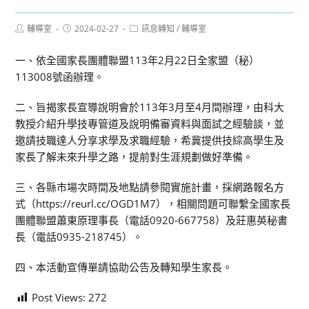
Post
Post
Post
輔導室
2024-02-27
訊息轉知
/
輔導室
author:
published:
category:
一、依全國家長團體聯盟113年2月22日全家盟（秘）
113008號函辦理。
二、旨揭家長宣導說明會於113年3月至4月間辦理，由科大
教授介紹升學技專管道及說明備審資料與面試之經驗談，並
邀請技職達人分享求學及求職經驗，希冀提供技綜高學生及
家長了解未來升學之路，提前對生涯規劃做好準備。
三、各縣市場次時間及地點請參閱實施計畫，採網路報名方
式（https://reurl.cc/OGD1M7），相關問題可聯繫全國家長
團體聯盟蕭東原理事長（電話0920-667758）及莊惠英秘書
長（電話0935-218745）。
四、本活動宣傳單請協助公告及轉知學生家長。
Post Views:
272