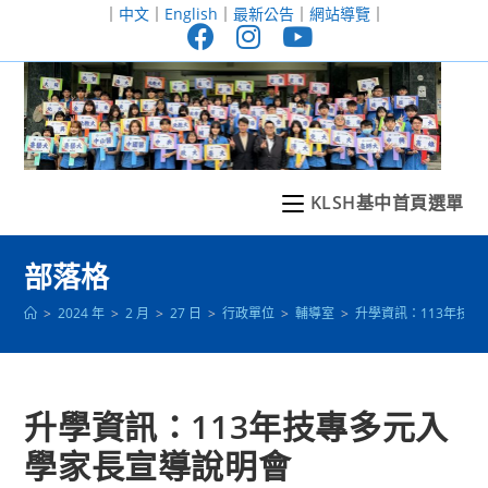
跳
｜
中文
｜
English
｜
最新公告
｜
網站導覽
｜
轉
至
主
要
內
容
KLSH基中首頁選單
部落格
>
2024 年
>
2 月
>
27 日
>
行政單位
>
輔導室
>
升學資訊：113年技
升學資訊：113年技專多元入
學家長宣導說明會