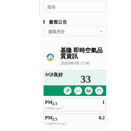
Search
for:
彙整公告
彙
選取月份
整
公
告