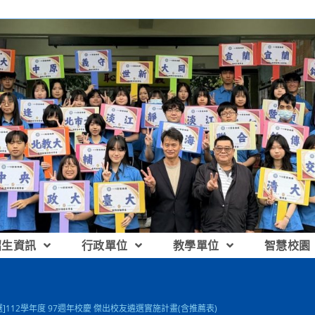
招生資訊
行政單位
教學單位
智慧校園
]112學年度 97週年校慶 傑出校友遴選實施計畫(含推薦表)