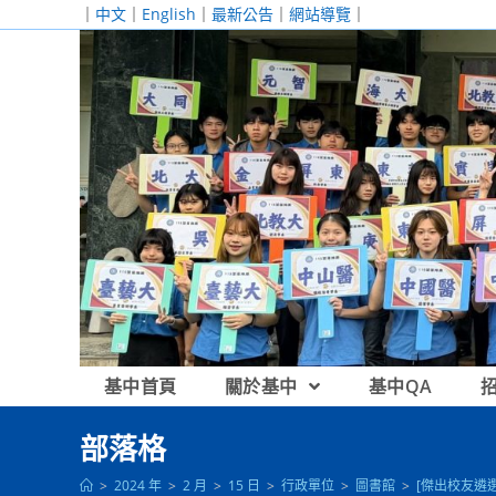
跳
｜
中文
｜
English
｜
最新公告
｜
網站導覽
｜
轉
至
主
要
內
容
基中首頁
關於基中
基中QA
部落格
>
2024 年
>
2 月
>
15 日
>
行政單位
>
圖書館
>
[傑出校友遴選