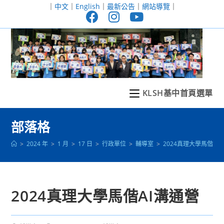
跳
｜
中文
｜
English
｜
最新公告
｜
網站導覽
｜
轉
至
主
要
內
容
KLSH基中首頁選單
部落格
>
2024 年
>
1 月
>
17 日
>
行政單位
>
輔導室
>
2024真理大學馬偕AI
2024真理大學馬偕AI溝通營