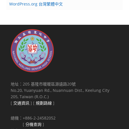
WordPress.org 台灣繁體中文
地址：205 基隆市暖暖區源遠路20號
No.20, Yuanyuan Rd., Nuannuan Dist., Keelung City
205, Taiwan (R.O.C.)
[
交通資訊
] [
規劃路線
]
總機：+886-2-24582052
[
分機查詢
]