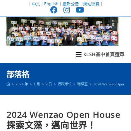
跳
｜
中文
｜
English
｜
最新公告
｜
網站導覽
｜
轉
至
主
要
內
容
KLSH基中首頁選單
部落格
>
2024 年
>
1 月
>
9 日
>
行政單位
>
輔導室
>
2024 Wenzao Ope
2024 Wenzao Open House
探索文藻，邁向世界！