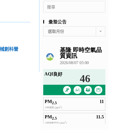
Search
for:
彙整公告
彙
選取月份
整
公
告
機械創科營