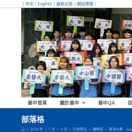
跳
｜
中文
｜
English
｜
最新公告
｜
網站導覽
｜
轉
至
主
要
內
容
基中首頁
關於基中
基中QA
部落格
>
2024 年
>
1 月
>
9 日
>
行政單位
>
輔導室
>
東海大學 Interna