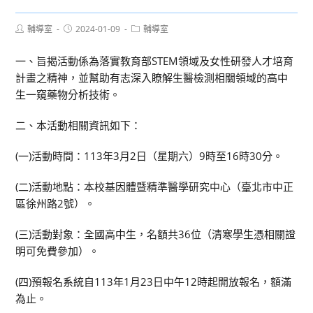
Post
Post
Post
輔導室
2024-01-09
輔導室
author:
published:
category:
一、旨揭活動係為落實教育部STEM領域及女性研發人才培育
計畫之精神，並幫助有志深入瞭解生醫檢測相關領域的高中
生一窺藥物分析技術。
二、本活動相關資訊如下：
(一)活動時間：113年3月2日（星期六）9時至16時30分。
(二)活動地點：本校基因體暨精準醫學研究中心（臺北市中正
區徐州路2號）。
(三)活動對象：全國高中生，名額共36位（清寒學生憑相關證
明可免費參加）。
(四)預報名系統自113年1月23日中午12時起開放報名，額滿
為止。