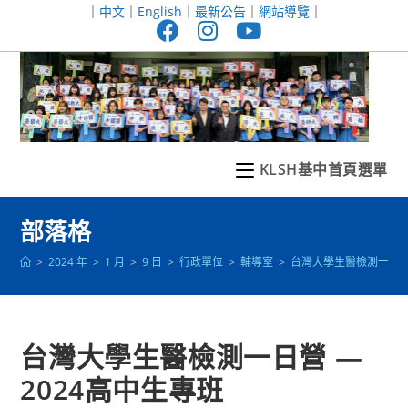
跳
｜
中文
｜
English
｜
最新公告
｜
網站導覽
｜
轉
至
主
要
內
容
KLSH基中首頁選單
部落格
>
2024 年
>
1 月
>
9 日
>
行政單位
>
輔導室
>
台灣大學生醫檢測一日營 
台灣大學生醫檢測一日營 ―
2024高中生專班