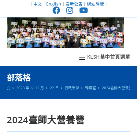
跳
｜
中文
｜
English
｜
最新公告
｜
網站導覽
｜
轉
至
主
要
內
容
KLSH基中首頁選單
部落格
>
2023 年
>
12 月
>
22 日
>
行政單位
>
輔導室
>
2024臺師大營養營
2024臺師大營養營