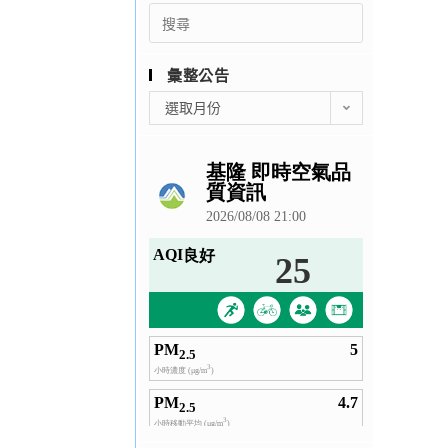
Search
for:
彙整公告
彙
選取月份
整
公
告