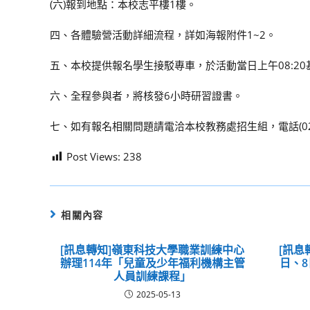
(六)報到地點：本校志平樓1樓。
四、各體驗營活動詳細流程，詳如海報附件1~2。
五、本校提供報名學生接駁專車，於活動當日上午08:20基
六、全程參與者，將核發6小時研習證書。
七、如有報名相關問題請電洽本校教務處招生組，電話(02)24
Post Views:
238
相關內容
[訊息轉知]嶺東科技大學職業訓練中心
[訊息
辦理114年「兒童及少年福利機構主管
日、
人員訓練課程」
2025-05-13