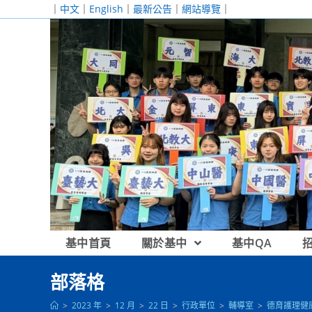
跳
｜
中文
｜
English
｜
最新公告
｜
網站導覽
｜
轉
至
主
要
內
容
基中首頁
關於基中
基中QA
部落格
>
2023 年
>
12 月
>
22 日
>
行政單位
>
輔導室
>
德育護理健