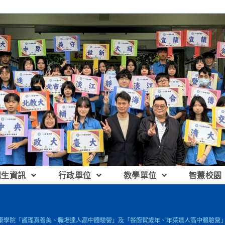
招生資訊
行政單位
教學單位
智慧校園
康學院「護理真善美、職場達人高中體驗營」及「餐廚賀歲年、年菜達人高中體驗營