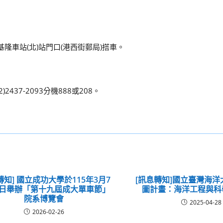
隆車站(北)站門口(港西街郵局)搭車。
37-2093分機888或208。
轉知] 國立成功大學於115年3月7
[訊息轉知]國立臺灣海
8日舉辦「第十九屆成大單車節」
圖計畫：海洋工程與科
院系博覽會
2025-04-28
2026-02-26