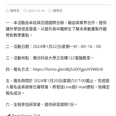
Post
Post
Post
輔導室
2023-12-18
輔導室
author:
published:
category:
一、本活動由本校與亞德國際合辦，藉由與業界合作，提供
課外學習成長管道，以提升高中職師生了解未來動畫製作趨
勢和教學重點。
二、活動日期：2024年1月22日(星期一)9：00~16：00
三、活動地點：僑光科技大學立信樓122電腦教室。
四、報名方式：https://forms.gle/d8j5cEXYgpUV3WEn9
五、報名時間於 2024年1月20日(星期六)17:00截止，完成個
人報名由承辦單位審核後，將發送Line或E-mail通知，始確定
報名成功。
六、全程參加研習者，提供研習證明1份。
Post Views:
224