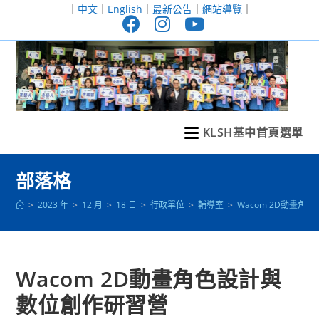
跳
｜
中文
｜
English
｜
最新公告
｜
網站導覽
｜
轉
至
主
要
內
容
KLSH基中首頁選單
部落格
>
2023 年
>
12 月
>
18 日
>
行政單位
>
輔導室
>
Wacom 2D動畫角
Wacom 2D動畫角色設計與
數位創作研習營